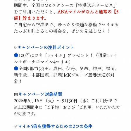
期間中、全国のMKタクシーの「空港送迎サービス」
をご利用いただくと、
ANAマイルがなんと通常の【5
倍】貯まります。
ご自宅から空港まで、ゆったり快適な移動でマイルも
たっぷり貯まるこの機会を、ぜひお見逃しなく！
✨
キャンペーンの注目ポイント
●
100円につき「5マイル」プレゼント！（通常1マイ
ル＋ボーナスマイル4マイル）
●
全国9都市(
羽田、成田、伊丹、関西、神戸、福岡、
新千歳、中部国際、那覇)
MKグループ空港送迎が対
象！
📅
キャンペーン対象期間
2026年6月16日（火）～ 9月30日（水）ご利用分まで
※上記期間中に「ご予約」および「ご利用」いただいた方
が対象です。
✅
マイル5倍を獲得するための2つの条件