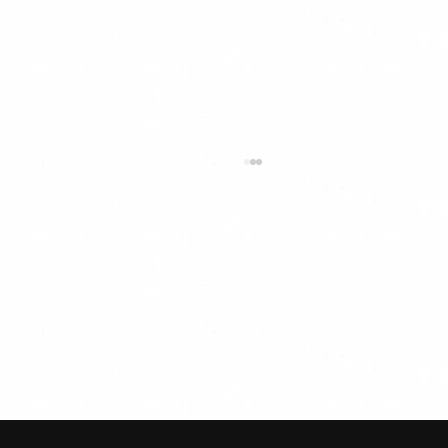
【新機能】チャットで空港送迎予約｜タ
クシー送迎 ✈羽田空港・成田空港送迎に