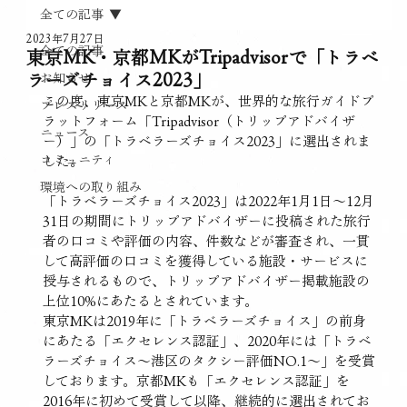
全ての記事
2023年7月27日
全ての記事
東京MK・京都MKがTripadvisorで「トラベ
ラーズチョイス2023」
お知らせ
この度、東京MKと京都MKが、世界的な旅行ガイドプ
プレスリリース
ラットフォーム「Tripadvisor（トリップアドバイザ
ニュース
ー）」の「トラベラーズチョイス2023」に選出されま
コミュニティ
した。
環境への取り組み
「トラベラーズチョイス2023」は2022年1月1日～12月
31日の期間にトリップアドバイザーに投稿された旅行
者の口コミや評価の内容、件数などが審査され、一貫
して高評価の口コミを獲得している施設・サービスに
授与されるもので、トリップアドバイザー掲載施設の
上位10%にあたるとされています。
東京MKは2019年に「トラベラーズチョイス」の前身
にあたる「エクセレンス認証」、2020年には「トラベ
ラーズチョイス～港区のタクシー評価NO.1～」を受賞
しております。京都MKも「エクセレンス認証」を
2016年に初めて受賞して以降、継続的に選出されてお