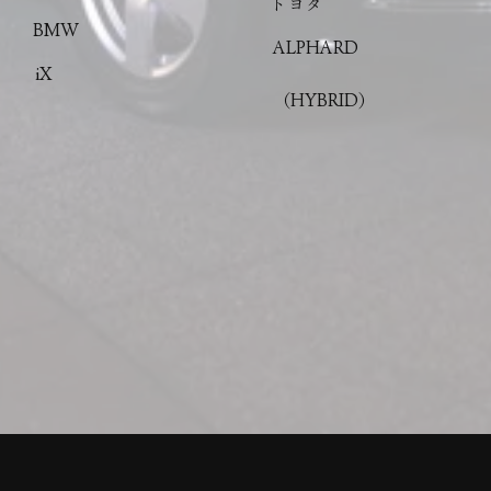
トヨタ
BMW
ALPHARD
iX
（HYBRID）