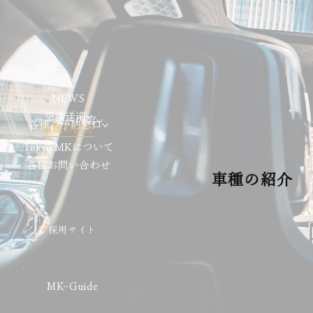
NEWS
空港送迎
サービス内容
各種ご予約窓口
車種の紹介
Tokyo MKについて
各種お問い合わせ
車種の紹介
採用サイト
MKｰGuide