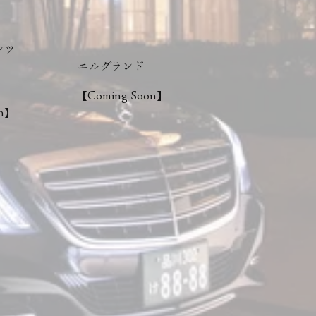
ンツ
エルグランド
【Coming Soon】
on】