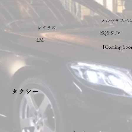
メルセデスベ
レクサス
EQS SUV
LM
【Coming So
タクシー