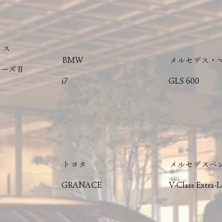
イス
BMW
メルセデス・
リーズⅡ
i7
GLS 600
トヨタ
メルセデスベ
GRANACE
V-Class Extra-