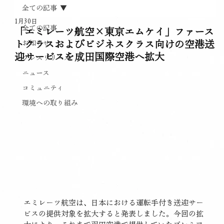
全ての記事
1月30日
全ての記事
「エミレーツ航空×東京エムケイ」ファース
トクラスおよびビジネスクラス向けの空港送
お知らせ
迎サービスを成田国際空港へ拡大
プレスリリース
ニュース
コミュニティ
環境への取り組み
エミレーツ航空は、日本における運転手付き送迎サー
ビスの提供対象を拡大すると発表しました。今回の拡