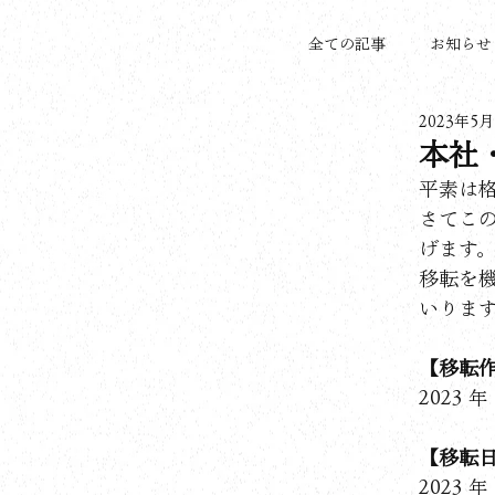
全ての記事
お知らせ
2023年5月
本社
NEWS
空港送迎
平素は
サービス内容
各種ご予約窓口
車種の紹介
さてこ
Tokyo MKについて
げます
各種お問い合わせ
移転を
いりま
採用サイト
【移転
2023 年
MKｰGuide
【移転
2023 年