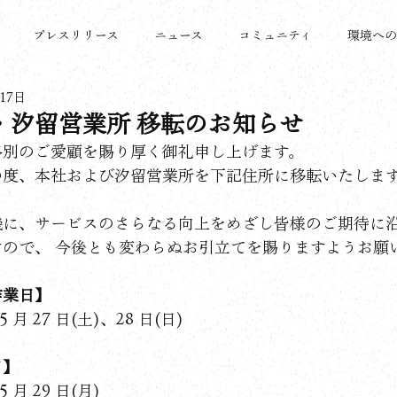
プレスリリース
ニュース
コミュニティ
環境へ
17日
・汐留営業所 移転のお知らせ
格別のご愛顧を賜り厚く御礼申し上げます。
の度、本社および汐留営業所を下記住所に移転いたしま
。
機に、サービスのさらなる向上をめざし皆様のご期待に
すので、 今後とも変わらぬお引立てを賜りますようお願
作業日】
 5 月 27 日(土)、28 日(日)
日】
 5 月 29 日(月)